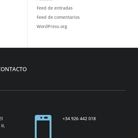
Feed de entradas
Feed de comentarios
WordPress.org
CONTACTO

El
+34 926 442 018
II,